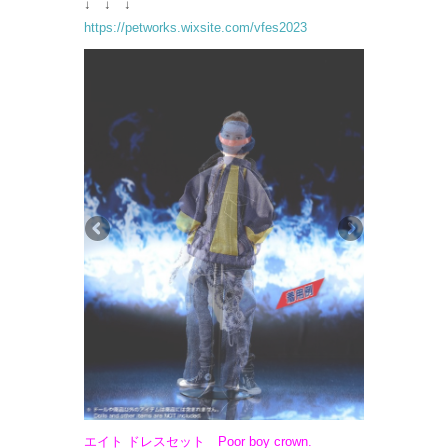
↓ ↓ ↓
https://petworks.wixsite.com/vfes2023
エイト ドレスセット Poor boy crown.