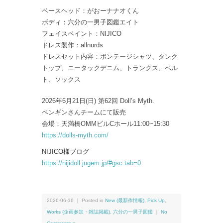
ベースヘッド：がおーナナオくん
ボディ：六分の一男子図鑑エイト
フェイスペイント：NIJICO
ドレス製作：allnurds
ドレスセット内容：ボンテージシャツ、タンク
トップ、ニータックデニム、トランクス、ベル
ト、ソックス
2026年6月21日(日) 第62回 Doll’s Myth.
ペンギンさんチームにて販売
会場：天満橋OMMビルCホール11:00~15:30
https://dolls-myth.com/
NIJICO様ブログ
https://nijidoll.jugem.jp/#gsc.tab=0
2026-06-16 ｜ Posted in
New (最新作情報)
,
Pick Up
,
Works (企画参加・雑誌掲載)
,
六分の一男子図鑑
｜
No