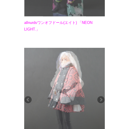
allnurdsワンオフドール(エイト) 「NEON
LIGHT.」