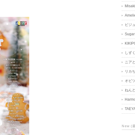
Misak
Ameli
ビジ
Sugar
KIKIP
しず
ニア
リカ
オビツ
ねん
Harmo
TAEY
New 