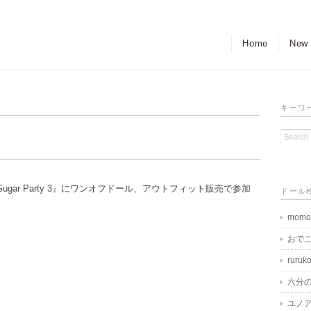
Home
New
キーワ
nt『Sugar Sugar Party 3』にワンオフドール、アウトフィット販売で参加
ドール
momo
おで
ruruk
六分
ユノア