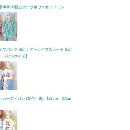
家NIJICO様とのコラボワンオフドール
ブパンツ SET / アーカイブスカート SET
m・27cmサイズ】
カーディガン (黄色・青) 【22cm・27cm
】