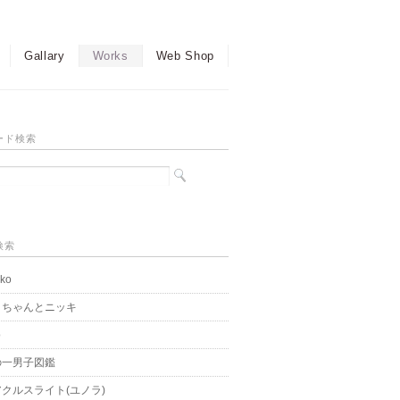
Gallary
Works
Web Shop
ード検索
検索
ko
こちゃんとニッキ
o
の一男子図鑑
クルスライト(ユノラ)