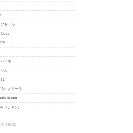
i
e
ュアドール
 Cups
OP!
く
とハイネ
ちゃん
11
どろいどどーる
nia bloom
ANG(テヤン)
(最新作情報)