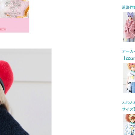
造形作
アーカイ
【22c
ふわふわ
サイズ