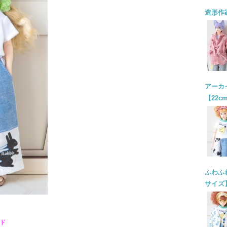
造形作
アーカイ
【22c
ふわふわ
サイズ
ド