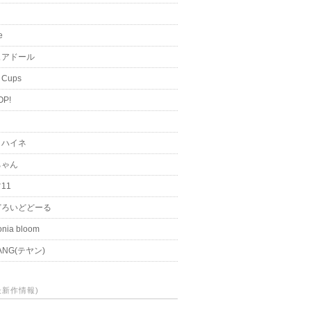
i
e
ュアドール
 Cups
OP!
く
とハイネ
ちゃん
11
どろいどどーる
nia bloom
ANG(テヤン)
(最新作情報)