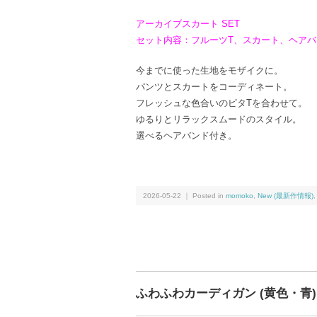
アーカイブスカート SET
セット内容：フルーツT、スカート、ヘアバ
今までに使った生地をモザイクに。
パンツとスカートをコーディネート。
フレッシュな色合いのピタTを合わせて。
ゆるりとリラックスムードのスタイル。
選べるヘアバンド付き。
2026-05-22 ｜ Posted in
momoko
,
New (最新作情報)
ふわふわカーディガン (黄色・青) 