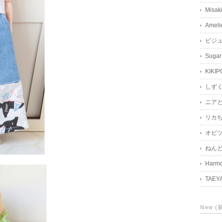
Misak
Ameli
ビジ
Sugar
KIKIP
しず
ニア
リカ
オビツ
ねん
Harmo
TAEY
New 