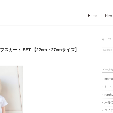
Home
New
キーワ
ブスカート SET 【22cm・27cmサイズ】
ドール
momo
おで
ruruk
六分
ユノア