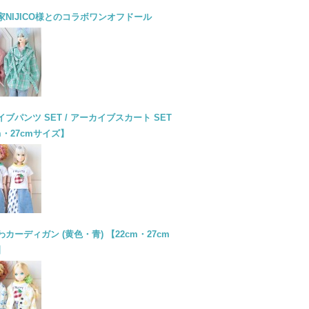
家NIJICO様とのコラボワンオフドール
ブパンツ SET / アーカイブスカート SET
m・27cmサイズ】
カーディガン (黄色・青) 【22cm・27cm
】