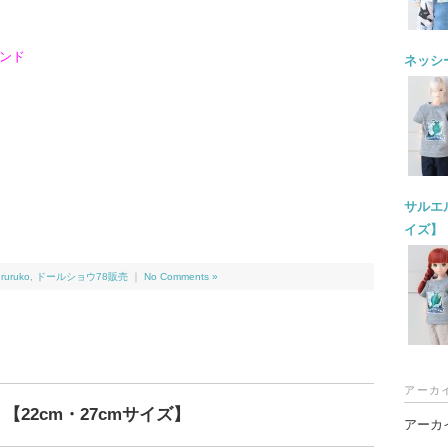
ンド
ネッシー
サルエル
イズ】
,
ruruko
,
ドールショウ78販売
｜
No Comments »
アーカ
【22cm・27cmサイズ】
アーカ