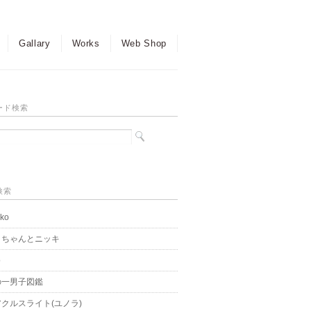
Gallary
Works
Web Shop
ード検索
検索
ko
こちゃんとニッキ
o
の一男子図鑑
クルスライト(ユノラ)