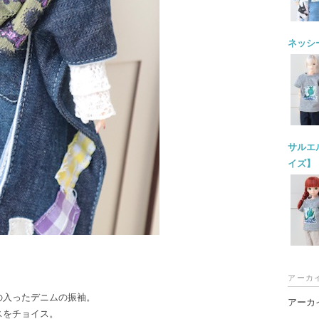
ネッシー
サルエル
イズ】
アーカ
の入ったデニムの振袖。
アーカ
スをチョイス。