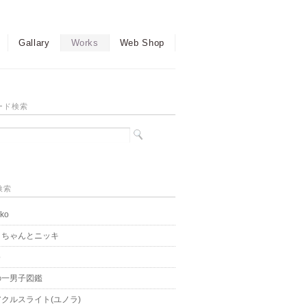
Gallary
Works
Web Shop
ード検索
検索
ko
こちゃんとニッキ
o
の一男子図鑑
クルスライト(ユノラ)