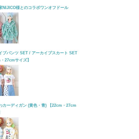
家NIJICO様とのコラボワンオフドール
ブパンツ SET / アーカイブスカート SET
m・27cmサイズ】
カーディガン (黄色・青) 【22cm・27cm
】