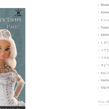
Misak
Ameli
ビジ
Sugar
KIKIP
しず
ニア
リカ
オビツ
ねん
Harmo
TAEY
New 