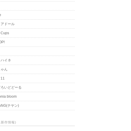
i
e
ュアドール
 Cups
OP!
く
とハイネ
ちゃん
11
どろいどどーる
nia bloom
ANG(テヤン)
(最新作情報)