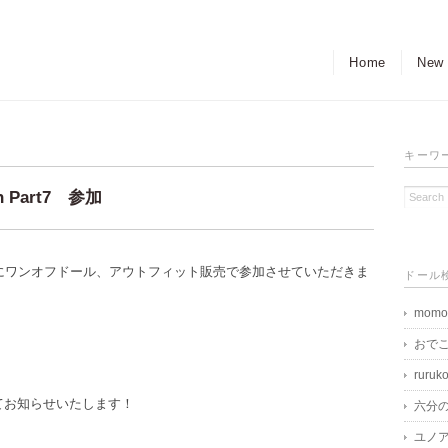
Home
New
キーワ
ion Part7 参加
ction Part7』にワンオフドール、アウトフィット販売で参加させていただきま
ドール
momo
おで
ruruk
amにてお知らせいたします！
六分
ユノア