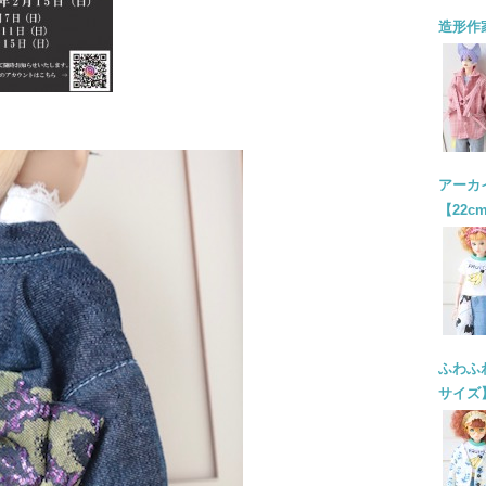
造形作
アーカイ
【22c
ふわふわ
サイズ