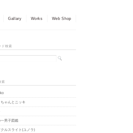
Gallary
Works
Web Shop
ード検索
検索
ko
こちゃんとニッキ
o
の一男子図鑑
クルスライト(ユノラ)