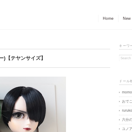
Home
New
キーワ
ビー)【テヤンサイズ】
ドール
momo
おで
ruruk
六分
ユノア