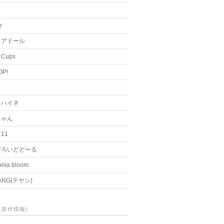
i
e
ュアドール
 Cups
OP!
く
とハイネ
ちゃん
11
どろいどどーる
nia bloom
ANG(テヤン)
(最新作情報)