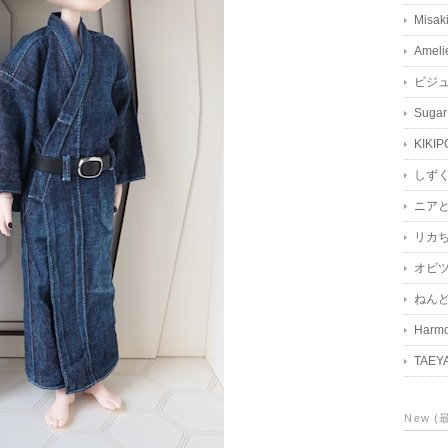
Misak
Ameli
ビジ
Sugar
KIKIP
しず
ニア
リカ
オビツ
ねん
Harmo
TAEY
New 