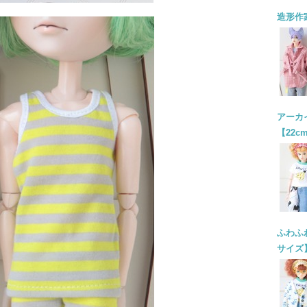
造形作
アーカイ
【22c
ふわふわ
サイズ