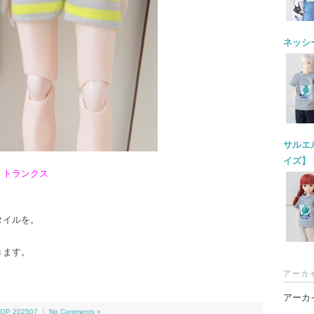
ネッシー
サルエル
イズ】
、トランクス
。
タイルを。
。
きます。
アーカ
アーカ
OP 202507
｜
No Comments »