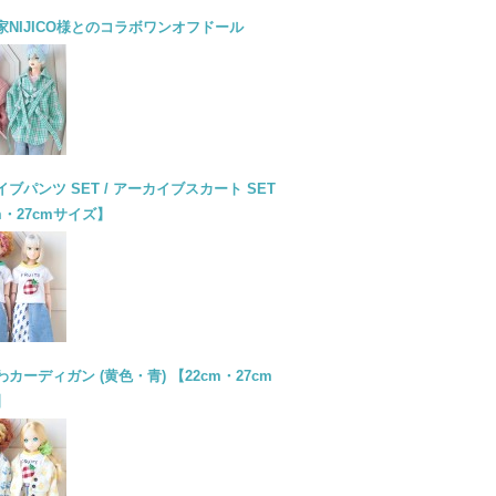
家NIJICO様とのコラボワンオフドール
ブパンツ SET / アーカイブスカート SET
m・27cmサイズ】
カーディガン (黄色・青) 【22cm・27cm
】