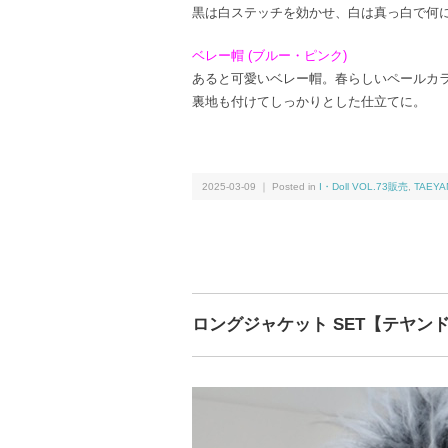
黒は白ステッチを効かせ、白は真っ白で何
ベレー帽 (ブルー・ピンク)
あると可愛いベレー帽。春らしいペールカ
裏地も付けてしっかりとした仕立てに。
2025-03-09 ｜ Posted in
I・Doll VOL.73販売
,
TAEY
ロングジャケット SET【テヤン