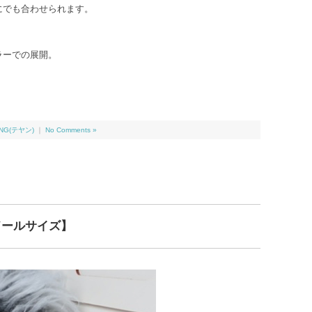
にでも合わせられます。
ラーでの展開。
ANG(テヤン)
｜
No Comments »
ドールサイズ】