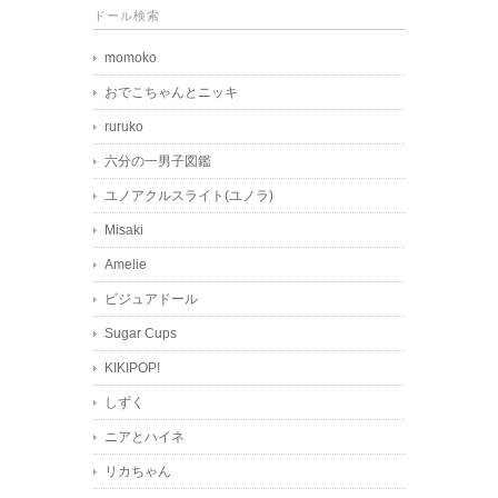
ドール検索
momoko
おでこちゃんとニッキ
ruruko
六分の一男子図鑑
ユノアクルスライト(ユノラ)
Misaki
Amelie
ビジュアドール
Sugar Cups
KIKIPOP!
しずく
ニアとハイネ
リカちゃん