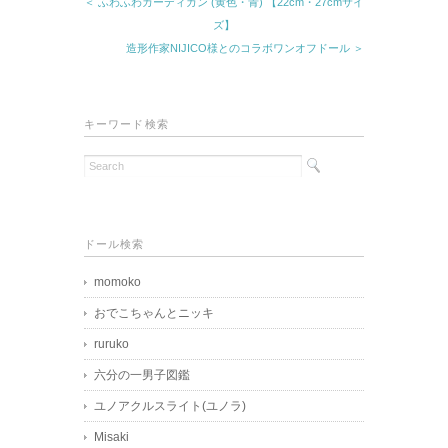
＜ ふわふわカーディガン (黄色・青) 【22cm・27cmサイ
ズ】
造形作家NIJICO様とのコラボワンオフドール ＞
キーワード検索
ドール検索
momoko
おでこちゃんとニッキ
ruruko
六分の一男子図鑑
ユノアクルスライト(ユノラ)
Misaki