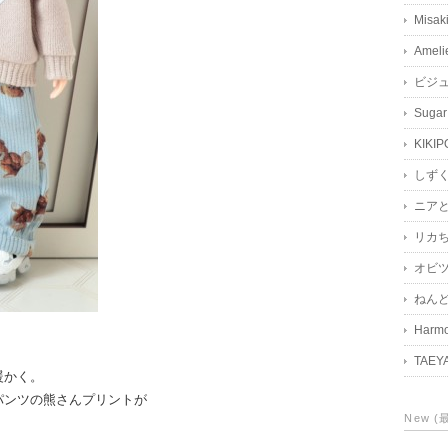
Misak
Ameli
ビジ
Sugar
KIKIP
しず
ニア
リカ
オビツ
ねん
Harmo
TAEY
暖かく。
パンツの熊さんプリントが
New 