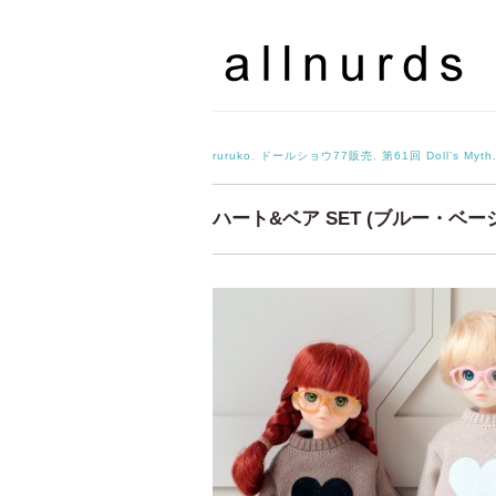
ruruko
,
ドールショウ77販売
,
第61回 Doll’s Myt
ハート&ベア SET (ブルー・ベー