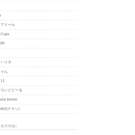
i
e
ュアドール
 Cups
OP!
く
とハイネ
ちゃん
11
どろいどどーる
nia bloom
ANG(テヤン)
(最新作情報)