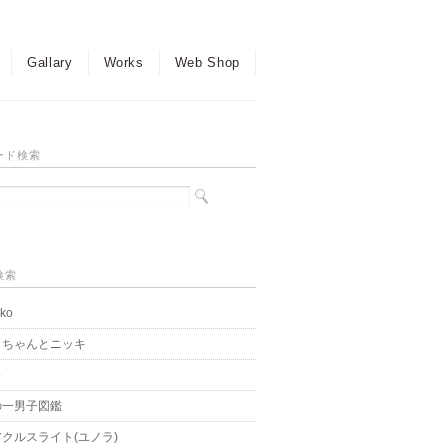
Gallary
Works
Web Shop
ード検索
検索
ko
こちゃんとニッキ
o
の一男子図鑑
クルスライト(ユノラ)