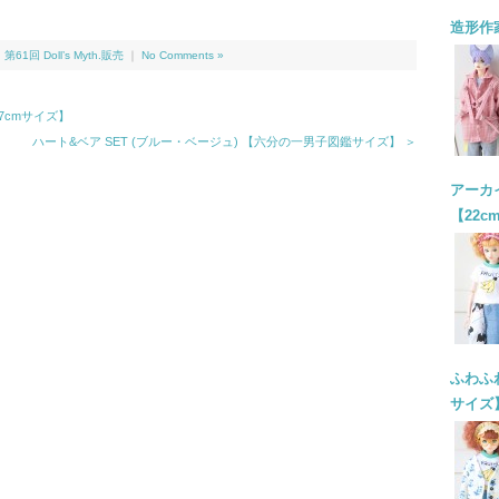
造形作
,
第61回 Doll’s Myth.販売
｜
No Comments »
27cmサイズ】
ハート&ベア SET (ブルー・ベージュ) 【六分の一男子図鑑サイズ】 ＞
アーカイ
【22c
ふわふわ
サイズ