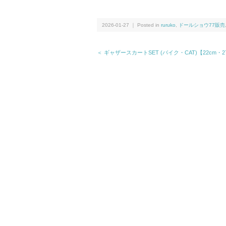
2026-01-27 ｜ Posted in
ruruko
,
ドールショウ77販売
＜ ギャザースカートSET (バイク・CAT)【22cm・