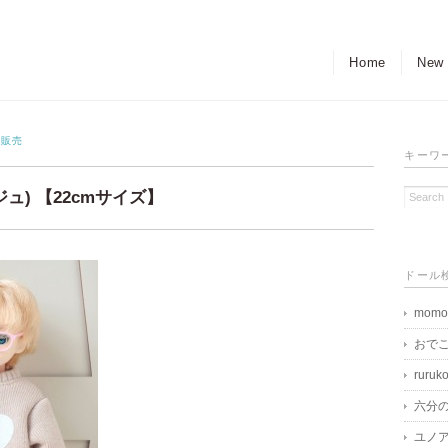
Home
New
h.販売
キーワ
ジュ) 【22cmサイズ】
ドール
momo
おで
ruruk
六分
ユノア