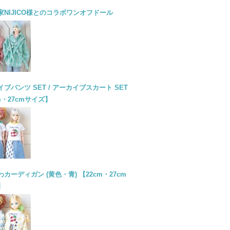
家NIJICO様とのコラボワンオフドール
ブパンツ SET / アーカイブスカート SET
m・27cmサイズ】
カーディガン (黄色・青) 【22cm・27cm
】