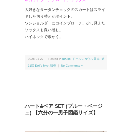
大好きなタータンチェックのスカートはスライ
ドした切り替えがポイント。
ワンショルダーにコインブローチ、少し見えた
ソックスも良い感じ。
ハイネックで暖かく。
2026-01-27 ｜ Posted in
ruruko
,
ドールショウ77販売
,
第
61回 Doll’s Myth.販売
｜
No Comments »
ハート&ベア SET (ブルー・ベージ
ュ) 【六分の一男子図鑑サイズ】