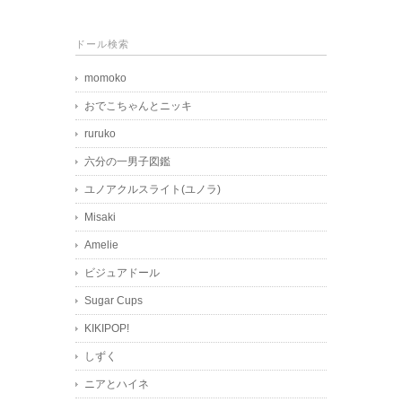
ドール検索
momoko
おでこちゃんとニッキ
ruruko
六分の一男子図鑑
ユノアクルスライト(ユノラ)
Misaki
Amelie
ビジュアドール
Sugar Cups
KIKIPOP!
しずく
ニアとハイネ