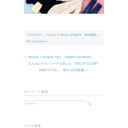
2019-08-24 ｜ Posted in
Works (企画参加・雑誌掲載)
｜
No Comments »
＜ allnurds × Integrity Toys『Origami Girl Misaki』
『2人のおそろいコーデを楽しむ DOLL’S CLOSET
PAIR STYLE』 発刊 (共同著書) ＞
キーワード検索
ドール検索