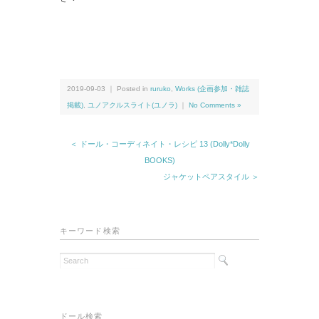
2019-09-03 ｜ Posted in
ruruko
,
Works (企画参加・雑誌
掲載)
,
ユノアクルスライト(ユノラ)
｜
No Comments »
＜ ドール・コーディネイト・レシピ 13 (Dolly*Dolly
BOOKS)
ジャケットペアスタイル ＞
キーワード検索
ドール検索