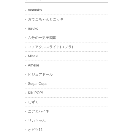
momoko
おでこちゃんとニッキ
ruruko
六分の一男子図鑑
ユノアクルスライト(ユノラ)
Misaki
Amelie
ビジュアドール
Sugar Cups
KIKIPOP!
しずく
ニアとハイネ
リカちゃん
オビツ11