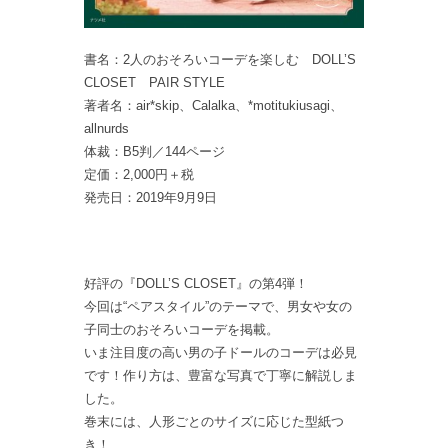
書名：2人のおそろいコーデを楽しむ DOLL’S
CLOSET PAIR STYLE
著者名：air*skip、Calalka、*motitukiusagi、
allnurds
体裁：B5判／144ページ
定価：2,000円＋税
発売日：2019年9月9日
好評の『DOLL’S CLOSET』の第4弾！
今回は“ペアスタイル”のテーマで、
男女や女の
子同士のおそろいコーデを掲載。
いま注目度の高い男の子ドールのコーデは必見
です！作り方は、
豊富な写真で丁寧に解説しま
した。
巻末には、
人形ごとのサイズに応じた型紙つ
き！