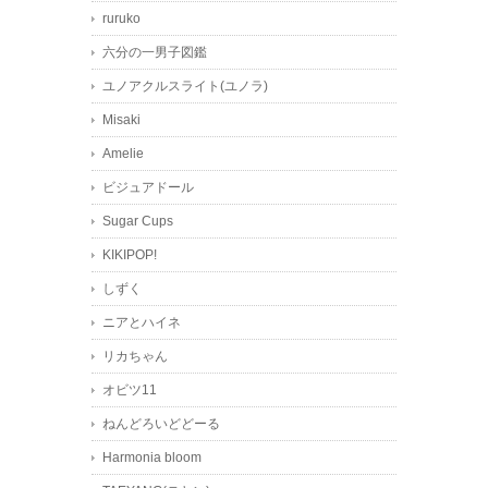
ruruko
六分の一男子図鑑
ユノアクルスライト(ユノラ)
Misaki
Amelie
ビジュアドール
Sugar Cups
KIKIPOP!
しずく
ニアとハイネ
リカちゃん
オビツ11
ねんどろいどどーる
Harmonia bloom