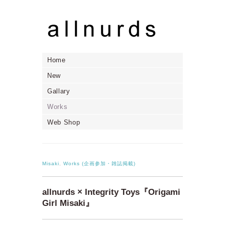
Home
New
Gallary
Works
Web Shop
Misaki
,
Works (企画参加・雑誌掲載)
allnurds × Integrity Toys『Origami
Girl Misaki』