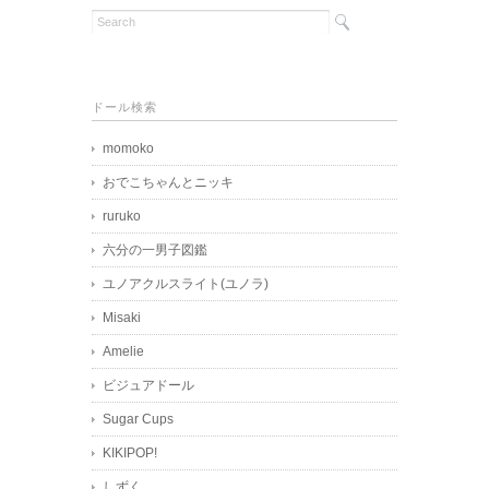
ドール検索
momoko
おでこちゃんとニッキ
ruruko
六分の一男子図鑑
ユノアクルスライト(ユノラ)
Misaki
Amelie
ビジュアドール
Sugar Cups
KIKIPOP!
しずく