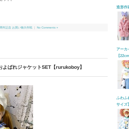
造形作
 20周年記念 お買い物大作戦
｜
No Comments »
アーカイ
【22c
およばれジャケットSET【rurukoboy】
ふわふわ
サイズ