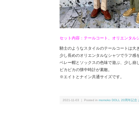
セット内容：テールコート、オリエンタル
騎士のようなスタイルのテールコートは大き
少し長めのオリエンタルなシャツでラフ感
ベレー帽とソックスの色味で遊ぶ、少し崩
ピカピカの懐中時計が素敵。
※エイトとナイン共通サイズです。
2021-11-03 ｜ Posted in
momoko DOLL 20周年記