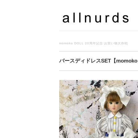
momoko DOLL 20周年記念 お買い物大作戦
バースディドレスSET【momok