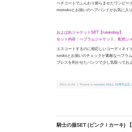
ペチコートでふんわり膨らませたワンピー
momokoとお揃いのヘアバンドがお気に入
およばれジャケットSET【rurukoboy】
セット内容：ぺプラムジャケット、配色シ
エスコートするのに相応しいコーディネイ
rurukoとお揃いのチェックが素敵なぺプ
プレスを利かせたパンツで少し気取ってお
2021-11-03 ｜ Posted in
momoko DOLL 20周年記
騎士の服SET (ピンク / カーキ