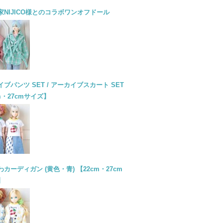
家NIJICO様とのコラボワンオフドール
ブパンツ SET / アーカイブスカート SET
m・27cmサイズ】
カーディガン (黄色・青) 【22cm・27cm
】