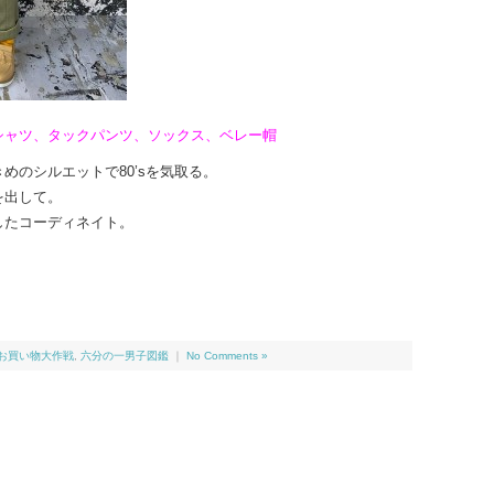
シャツ、タックパンツ、ソックス、ベレー帽
めのシルエットで80’sを気取る。
を出して。
したコーディネイト。
念 お買い物大作戦
,
六分の一男子図鑑
｜
No Comments »