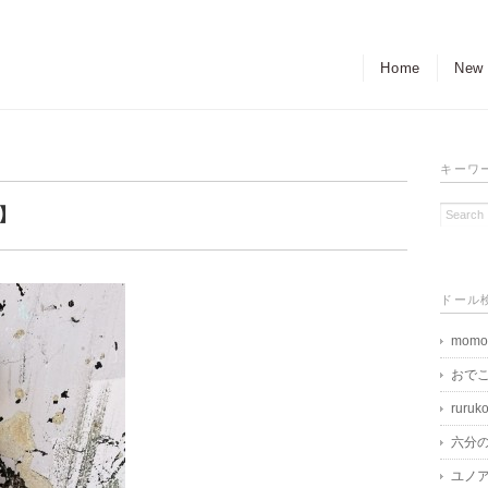
Home
New
キーワ
o】
ドール
momo
おで
ruruk
六分
ユノア