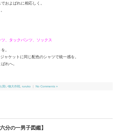
スでおよばれに相応しく。
り。
ャツ、タックパンツ、ソックス
トを。
ラムジャケットに同じ配色のシャツで統一感を。
よばれへ。
念 お買い物大作戦
,
ruruko
｜
No Comments »
) 【六分の一男子図鑑】