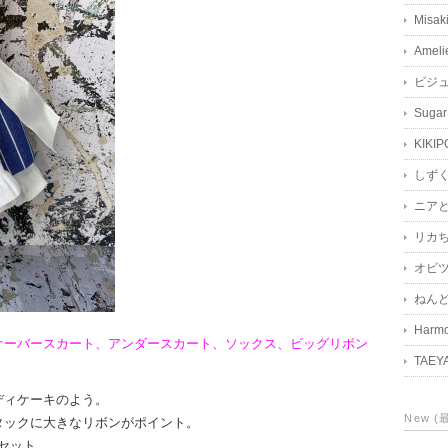
Misak
Ameli
ビジ
Sugar
KIKIP
しず
ニア
リカ
オビツ
ねん
Harmo
オーバースカート、アンダースカート、ソックス、ビッグリボン
TAEY
ディケーキのよう。
New 
タックに大きなリボンがポイント。
スセット。