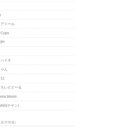
i
e
ュアドール
 Cups
OP!
く
とハイネ
ちゃん
11
どろいどどーる
nia bloom
ANG(テヤン)
(最新作情報)