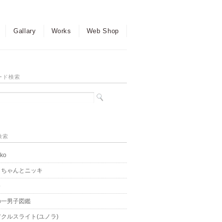
Gallary
Works
Web Shop
ード検索
検索
ko
こちゃんとニッキ
o
の一男子図鑑
クルスライト(ユノラ)