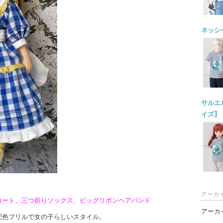
ネッシー
サルエル
イズ】
アーカ
コート、三つ折りソックス、ビッグリボンヘアバンド
アーカ
配色フリルで女の子らしいスタイル。