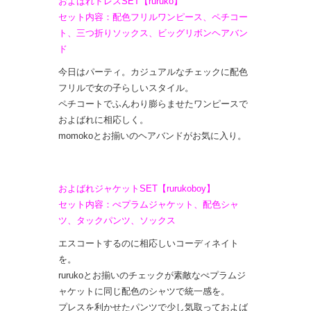
およばれドレスSET【ruruko】
セット内容：配色フリルワンピース、ペチコー
ト、三つ折りソックス、ビッグリボンヘアバン
ド
今日はパーティ。カジュアルなチェックに配色
フリルで女の子らしいスタイル。
ペチコートでふんわり膨らませたワンピースで
およばれに相応しく。
momokoとお揃いのヘアバンドがお気に入り。
およばれジャケットSET【rurukoboy】
セット内容：ぺプラムジャケット、配色シャ
ツ、タックパンツ、ソックス
エスコートするのに相応しいコーディネイト
を。
rurukoとお揃いのチェックが素敵なぺプラムジ
ャケットに同じ配色のシャツで統一感を。
プレスを利かせたパンツで少し気取っておよば