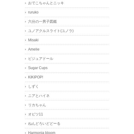
おでこちゃんとニッキ
ruruko
六分の一男子図鑑
ユノアクルスライト(ユノラ)
Misaki
Amelie
ビジュアドール
Sugar Cups
KIKIPOP!
しずく
ニアとハイネ
リカちゃん
オビツ11
ねんどろいどどーる
Harmonia bloom