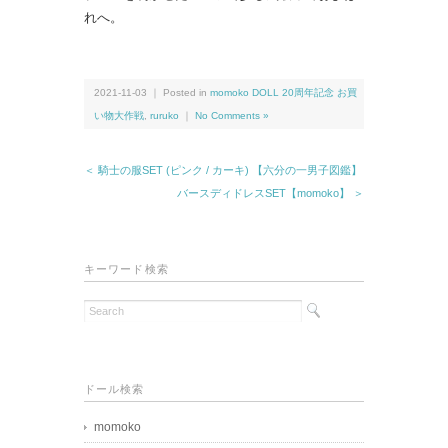
れへ。
2021-11-03 ｜ Posted in
momoko DOLL 20周年記念 お買
い物大作戦
,
ruruko
｜
No Comments »
＜ 騎士の服SET (ピンク / カーキ) 【六分の一男子図鑑】
バースディドレスSET【momoko】 ＞
キーワード検索
ドール検索
momoko