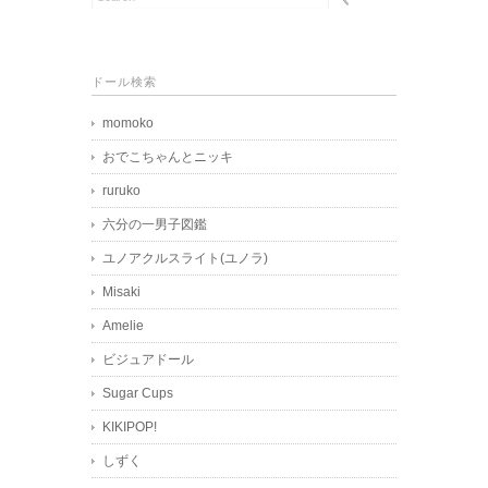
ドール検索
momoko
おでこちゃんとニッキ
ruruko
六分の一男子図鑑
ユノアクルスライト(ユノラ)
Misaki
Amelie
ビジュアドール
Sugar Cups
KIKIPOP!
しずく