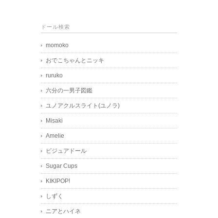
ドール検索
momoko
おでこちゃんとニッキ
ruruko
六分の一男子図鑑
ユノアクルスライト(ユノラ)
Misaki
Amelie
ビジュアドール
Sugar Cups
KIKIPOP!
しずく
ニアとハイネ