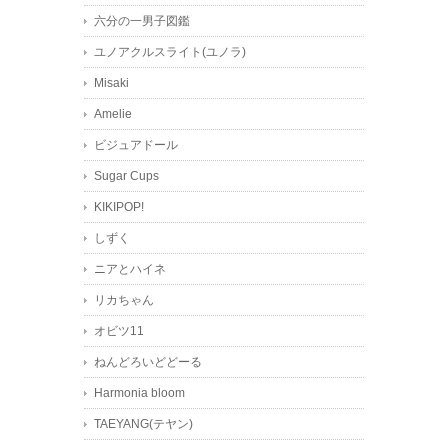
六分の一男子図鑑
ユノアクルスライト(ユノラ)
Misaki
Amelie
ビジュアドール
Sugar Cups
KIKIPOP!
しずく
ニアとハイネ
リカちゃん
オビツ11
ねんどろいどどーる
Harmonia bloom
TAEYANG(テヤン)