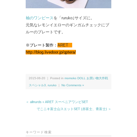
袖のワンピース
を「ruruko｣サイズに。
元気なレモンイエローのギンガムチェックにブ
ルーのプレートです。
※プレート製作：
ARET
http://blog.livedoor.jp/qptera/
2015-06-20 ｜ Posted in
momoko DOLL お買い物大作戦
スペシャル3
,
ruruko
｜
No Comments »
＜ allnurds＋ARET スーベニアワンピSET
でこニキ富士山スエットSET (赤富士、青富士) ＞
キーワード検索