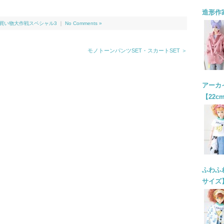
造形作
L お買い物大作戦スペシャル3
｜
No Comments »
モノトーンパンツSET・スカートSET ＞
アーカイ
【22c
ふわふわ
サイズ