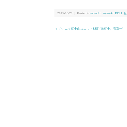
2015-06-20 ｜ Posted in
momoko
,
momoko DOL
＜ でこニキ富士山スエットSET (赤富士、青富士)