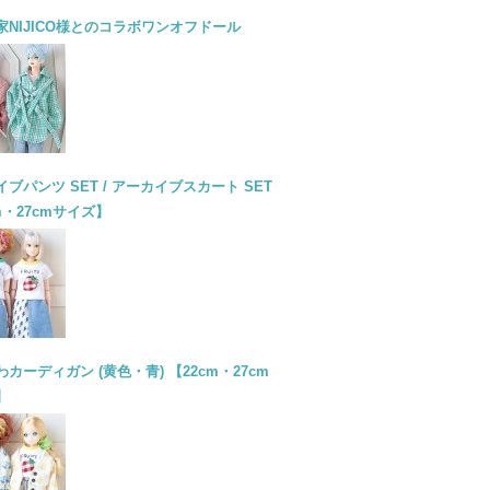
家NIJICO様とのコラボワンオフドール
ブパンツ SET / アーカイブスカート SET
m・27cmサイズ】
カーディガン (黄色・青) 【22cm・27cm
】