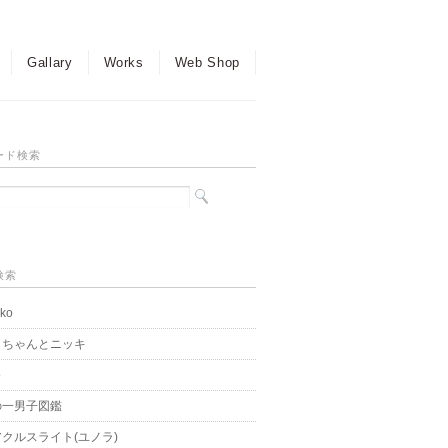
Gallary
Works
Web Shop
ード検索
検索
ko
こちゃんとニッキ
o
の一男子図鑑
クルスライト(ユノラ)