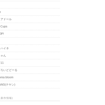
i
e
ュアドール
 Cups
OP!
く
とハイネ
ちゃん
11
どろいどどーる
nia bloom
ANG(テヤン)
(最新作情報)