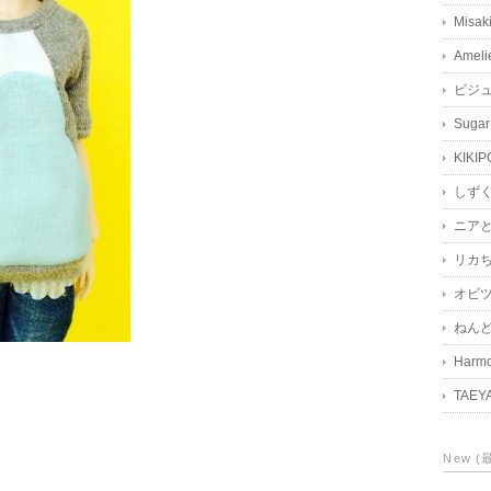
Misak
Ameli
ビジ
Sugar
KIKIP
しず
ニア
リカ
オビツ
ねん
Harmo
TAEY
New 