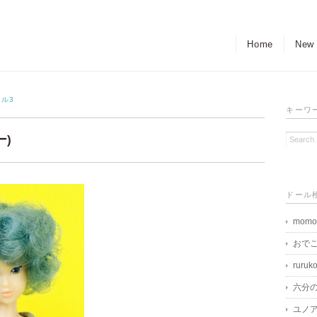
Home
New
ャル3
キーワ
ー)
ドール
momo
おで
ruruk
六分
ユノア