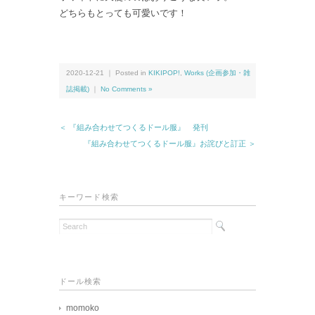
どちらもとっても可愛いです！
2020-12-21 ｜ Posted in
KIKIPOP!
,
Works (企画参加・雑
誌掲載)
｜
No Comments »
＜ 『組み合わせてつくるドール服』 発刊
『組み合わせてつくるドール服』お詫びと訂正 ＞
キーワード検索
ドール検索
momoko