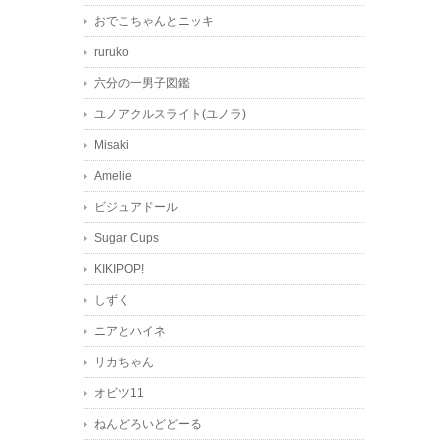
おでこちゃんとニッキ
ruruko
六分の一男子図鑑
ユノアクルスライト(ユノラ)
Misaki
Amelie
ビジュアドール
Sugar Cups
KIKIPOP!
しずく
ニアとハイネ
リカちゃん
オビツ11
ねんどろいどどーる