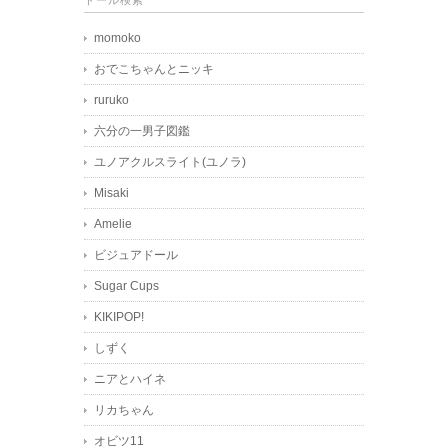
ドール検索
momoko
おでこちゃんとニッキ
ruruko
六分の一男子図鑑
ユノアクルスライト(ユノラ)
Misaki
Amelie
ビジュアドール
Sugar Cups
KIKIPOP!
しずく
ニアとハイネ
リカちゃん
オビツ11