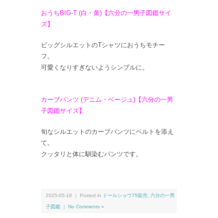
おうちBIG-T (白・黄)【六分の一男子図鑑サイ
ズ】
ビッグシルエットのTシャツにおうちモチー
フ。
可愛くなりすぎないようシンプルに。
カーブパンツ (デニム・ベージュ)【六分の一男
子図鑑サイズ】
旬なシルエットのカーブパンツにベルトを添え
て。
クッタリと体に馴染むパンツです。
2025-05-18 ｜ Posted in
ドールショウ75販売
,
六分の一男
子図鑑
｜
No Comments »