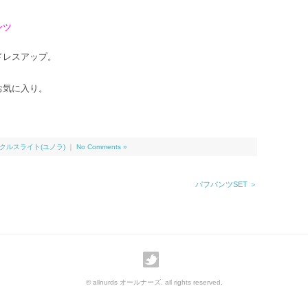
ンツ
ドレスアップ。
お気に入り。
クルスライト(ユノラ)
｜
No Comments »
パフパンツSET ＞
© allnurds オールナーズ. all rights reserved.