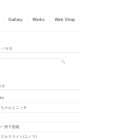
Gallary
Works
Web Shop
ード検索
検索
ko
こちゃんとニッキ
o
の一男子図鑑
クルスライト(ユノラ)