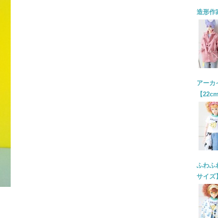
造形作
アーカイ
【22c
ふわふわ
サイズ