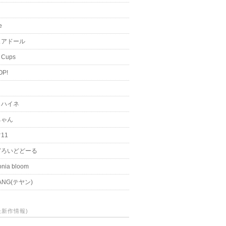
i
e
ュアドール
 Cups
OP!
く
とハイネ
ちゃん
11
どろいどどーる
nia bloom
ANG(テヤン)
(最新作情報)