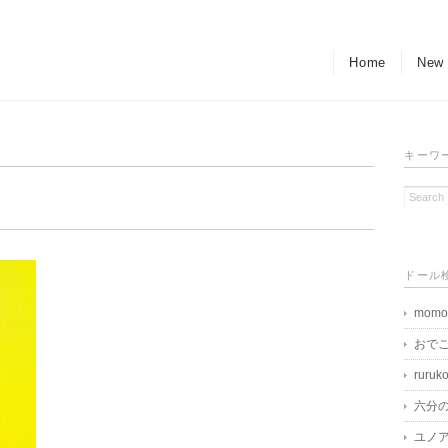
Home
New
キーワ
ドール
momo
おで
ruruk
六分
ユノア