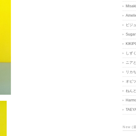
Misak
Ameli
ビジ
Sugar
KIKIP
しず
ニア
リカ
オビツ
ねん
Harmo
TAEY
New 