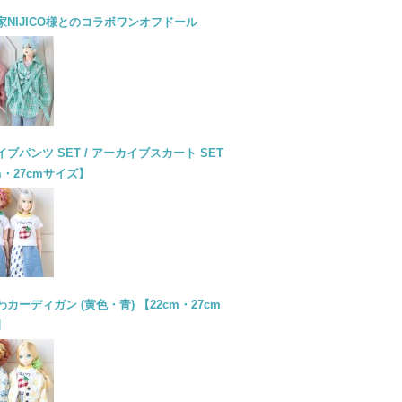
家NIJICO様とのコラボワンオフドール
ブパンツ SET / アーカイブスカート SET
m・27cmサイズ】
カーディガン (黄色・青) 【22cm・27cm
】