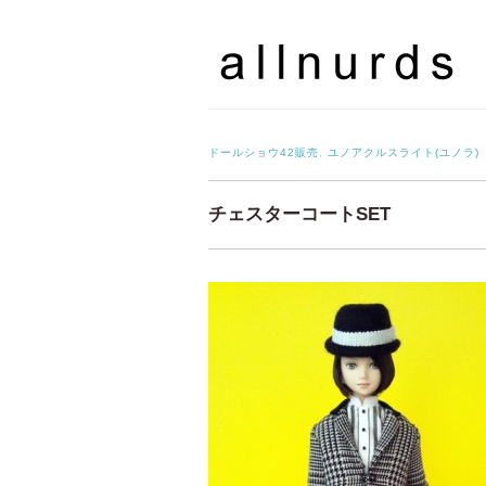
ドールショウ42販売
,
ユノアクルスライト(ユノラ)
チェスターコートSET