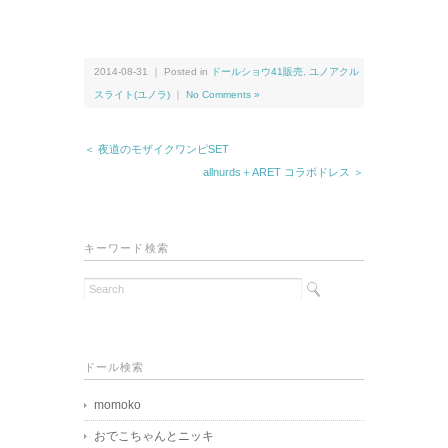
2014-08-31 ｜ Posted in
ドールショウ41販売
,
ユノアクル
スライト(ユノラ)
｜
No Comments »
＜ 夜道のモザイクワンピSET
allnurds＋ARET コラボドレス ＞
キーワード検索
ドール検索
momoko
おでこちゃんとニッキ