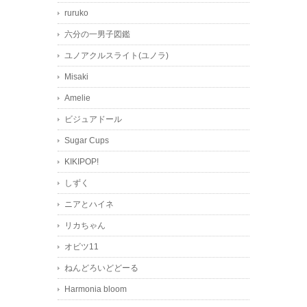
ruruko
六分の一男子図鑑
ユノアクルスライト(ユノラ)
Misaki
Amelie
ビジュアドール
Sugar Cups
KIKIPOP!
しずく
ニアとハイネ
リカちゃん
オビツ11
ねんどろいどどーる
Harmonia bloom