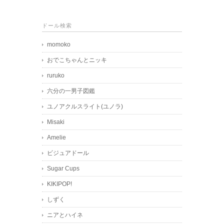
ドール検索
momoko
おでこちゃんとニッキ
ruruko
六分の一男子図鑑
ユノアクルスライト(ユノラ)
Misaki
Amelie
ビジュアドール
Sugar Cups
KIKIPOP!
しずく
ニアとハイネ